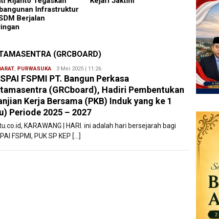
ti Rijanto Tegaskan
Kejari Jaktim
Mageta
angunan Infrastruktur
Penuh
SDM Berjalan
Daera
ringan
ITAMASENTRA (GRCBOARD)
BARAT
,
PURWASUKA
Ryan
3 Mei 2025 | 11:26
SPAI FSPMI PT. Bangun Perkasa
Karawang
tamasentra (GRCboard), Hadiri Pembentukan
anjian Kerja Bersama (PKB) Induk yang ke 1
u) Periode 2025 – 2027
tu.co.id, KARAWANG | HARI. ini adalah hari bersejarah bagi
PAI FSPMI, PUK SP KEP […]