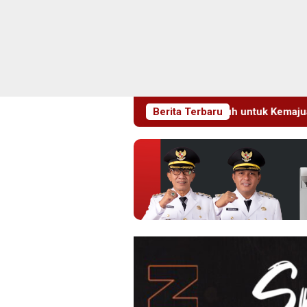
Beri Apresiasi Penuh untuk Kemajuan Daerah
Berita Terbaru
Disambu