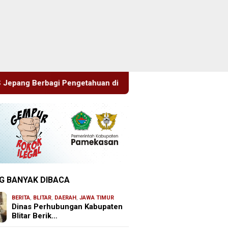
uan di SDN Puger Kulon 01
Hasil Mediasi Dinilai “Nol”,
G BANYAK DIBACA
BERITA
,
BLITAR
,
DAERAH
,
JAWA TIMUR
Dinas Perhubungan Kabupaten
Blitar Berik…