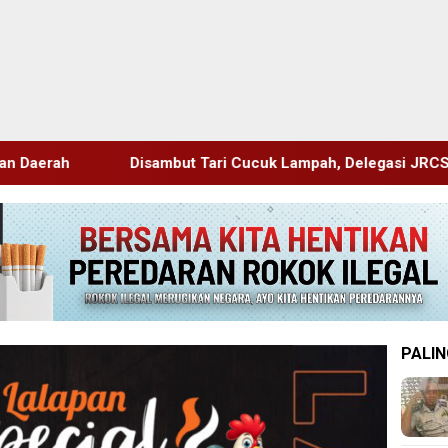
t Tari Cucuk Lampah, Delegasi JRCS Jepang Berbagi Pengetah
PALIN