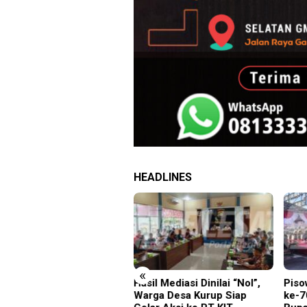
HEADLINES
«
ambut Tari Cucuk
Hasil Mediasi Dinilai “Nol”,
Piso
mpah, Delegasi JRCS
Warga Desa Kurup Siap
ke-7