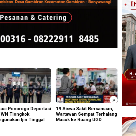
»
asi
19 Siswa Sakit Bersamaan,
Tragedi Proyek Masjid MIN
Wartawan Sempat Terhalang
5 Madiun: Satu Nyawa
l
Masuk ke Ruang UGD
Melayang, K3 Dipertanyak