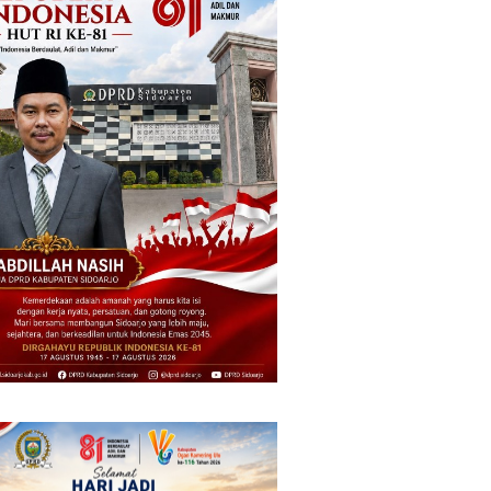
KA BIAS Terhenti, Lima KA
PMR Wira SMKN 1 Jember
Ikut Terdampak, KAI Daop 7
Gelar ABHINAYA 2026,
an
Gerak Cepat Pulihkan
Ajang Bergengsi Cetak
Layanan
Relawan Muda Berprestasi