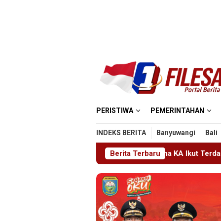
Loncat
ke
konten
PERISTIWA
PEMERINTAHAN
INDEKS BERITA
Banyuwangi
Bali
A BIAS Terhenti, Lima KA Ikut Terdampak, KAI Daop 7 Gerak Ce
Berita Terbaru