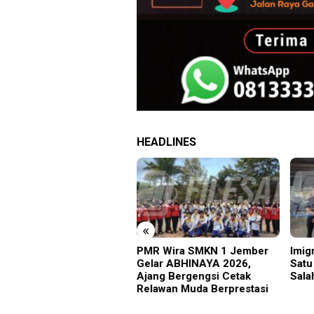
HEADLINES
«
 KA
PMR Wira SMKN 1 Jember
Imigrasi Ponorogo Deport
op 7
Gelar ABHINAYA 2026,
Satu WN Tiongkok
Ajang Bergengsi Cetak
Salahgunakan Ijin Tingga
Relawan Muda Berprestasi