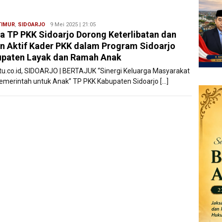
TIMUR
,
SIDOARJO
Ryan
9 Mei 2025 | 21:05
a TP PKK Sidoarjo Dorong Keterlibatan dan
Karawang
n Aktif Kader PKK dalam Program Sidoarjo
paten Layak dan Ramah Anak
atu.co.id, SIDOARJO | BERTAJUK “Sinergi Keluarga Masyarakat
emerintah untuk Anak” TP PKK Kabupaten Sidoarjo […]