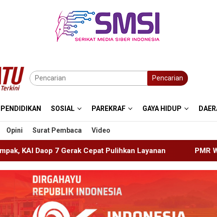
Pencarian
PENDIDIKAN
SOSIAL
PAREKRAF
GAYA HIDUP
DAER
Opini
Surat Pembaca
Video
pat Pulihkan Layanan
PMR Wira SMKN 1 Jember Gelar A