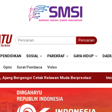
Pencarian
PENDIDIKAN
SOSIAL
PAREKRAF
GAYA HIDUP
DAER
Opini
Surat Pembaca
Video
elawan Muda Berprestasi
Imigrasi Ponorogo Deportasi