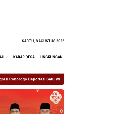
SABTU, 8 AGUSTUS 2026
AH
KABAR DESA
LINGKUNGAN
 Satu WN Tiongkok Salahgunakan Ijin Tinggal
19 Siswa