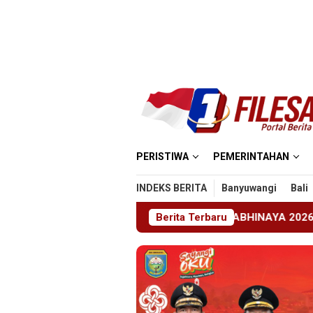
Loncat
ke
konten
PERISTIWA
PEMERINTAHAN
INDEKS BERITA
Banyuwangi
Bali
MKN 1 Jember Gelar ABHINAYA 2026, Ajang Bergengsi Cetak R
Berita Terbaru