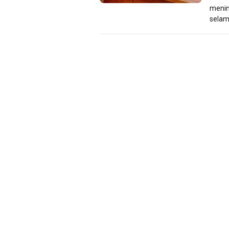
menin
selam