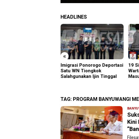
HEADLINES
«
grasi Ponorogo Deportasi
19 Siswa Sakit Bersamaan,
Samb
tu WN Tiongkok
Wartawan Sempat Terhalang
Gunu
ahgunakan Ijin Tinggal
Masuk ke Ruang UGD
Kara
Menu
TAG:
PROGRAM BANYUWANGI MEL
BANYU
Suks
Kini
”Ban
Files