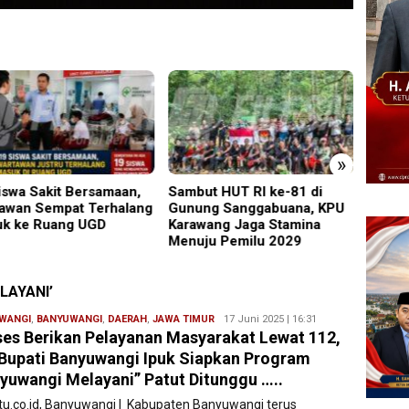
»
ut HUT RI ke-81 di
Perkenalkan Diri Lewat
PMR W
ng Sanggabuana, KPU
Safari Jumat, Kapolres
Gelar
wang Jaga Stamina
Lumajang Ajak Warga Jaga
Ajang
ju Pemilu 2029
Kamtibmas
Relaw
AYANI’
WANGI
,
BANYUWANGI
,
DAERAH
,
JAWA TIMUR
Redaksi
17 Juni 2025 | 16:31
es Berikan Pelayanan Masyarakat Lewat 112,
Filesatu
 Bupati Banyuwangi Ipuk Siapkan Program
yuwangi Melayani” Patut Ditunggu …..
atu.co.id, Banyuwangi | Kabupaten Banyuwangi terus