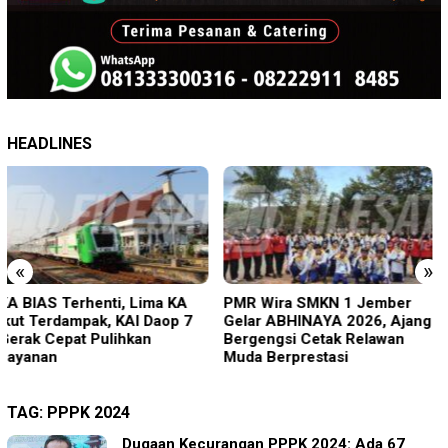
HEADLINES
«
»
PMR Wira SMKN 1 Jember
Imigrasi Ponorogo Deportasi
Gelar ABHINAYA 2026, Ajang
Satu WN Tiongkok
Bergengsi Cetak Relawan
Salahgunakan Ijin Tinggal
Muda Berprestasi
TAG:
PPPK 2024
Dugaan Kecurangan PPPK 2024: Ada 67