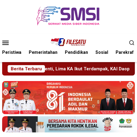
Loncat
ke
konten
Menu
Mobile
Peristiwa
Pemerintahan
Pendidikan
Sosial
Parekraf
ma KA Ikut Terdampak, KAI Daop 7 Gerak Cepat Pulihkan Layan
Berita Terbaru