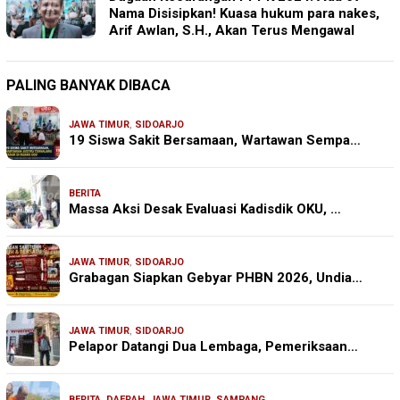
Nama Disisipkan! Kuasa hukum para nakes,
Arif Awlan, S.H., Akan Terus Mengawal
PALING BANYAK DIBACA
JAWA TIMUR
,
SIDOARJO
19 Siswa Sakit Bersamaan, Wartawan Sempa…
BERITA
Massa Aksi Desak Evaluasi Kadisdik OKU, …
JAWA TIMUR
,
SIDOARJO
Grabagan Siapkan Gebyar PHBN 2026, Undia…
JAWA TIMUR
,
SIDOARJO
Pelapor Datangi Dua Lembaga, Pemeriksaan…
BERITA
,
DAERAH
,
JAWA TIMUR
,
SAMPANG