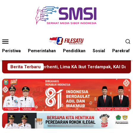
Loncat
ke
konten
Menu
Mobile
Peristiwa
Pemerintahan
Pendidikan
Sosial
Parekraf
, Lima KA Ikut Terdampak, KAI Daop 7 Gerak Cepat Pulihkan La
Berita Terbaru