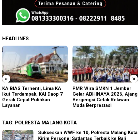
HEADLINES
«
»
PMR Wira SMKN 1 Jember
Imigrasi Ponorogo Deportasi
Gelar ABHINAYA 2026, Ajang
Satu WN Tiongkok
Bergengsi Cetak Relawan
Salahgunakan Ijin Tinggal
Muda Berprestasi
TAG:
POLRESTA MALANG KOTA
Sukseskan WWF ke 10, Polresta Malang Kota
Kirim Personel Satlantas Terbaik ke Bali