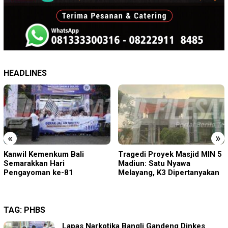
HEADLINES
«
»
Tragedi Proyek Masjid MIN 5
KA BIAS Terhenti, Lima KA
Madiun: Satu Nyawa
Ikut Terdampak, KAI Daop 7
Melayang, K3 Dipertanyakan
Gerak Cepat Pulihkan
Layanan
TAG:
PHBS
Lapas Narkotika Bangli Gandeng Dinkes