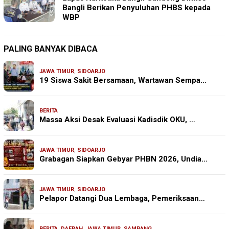
Bangli Berikan Penyuluhan PHBS kepada
WBP
PALING BANYAK DIBACA
JAWA TIMUR
,
SIDOARJO
19 Siswa Sakit Bersamaan, Wartawan Sempa…
BERITA
Massa Aksi Desak Evaluasi Kadisdik OKU, …
JAWA TIMUR
,
SIDOARJO
Grabagan Siapkan Gebyar PHBN 2026, Undia…
JAWA TIMUR
,
SIDOARJO
Pelapor Datangi Dua Lembaga, Pemeriksaan…
BERITA
,
DAERAH
,
JAWA TIMUR
,
SAMPANG