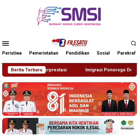
Loncat
ke
konten
Menu
Mobile
Peristiwa
Pemerintahan
Pendidikan
Sosial
Parekraf
i
Berita Terbaru
Imigrasi Ponorogo Deportasi Satu WN Tiongkok Salahg