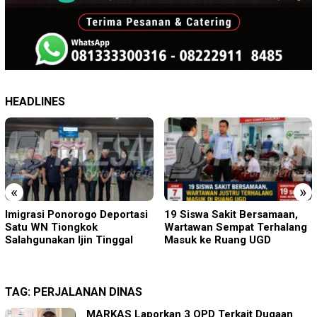
HEADLINES
«
»
19 Siswa Sakit Bersamaan,
Sambut HUT RI ke-81 di
Wartawan Sempat Terhalang
Gunung Sanggabuana, KPU
Masuk ke Ruang UGD
Karawang Jaga Stamina
Menuju Pemilu 2029
TAG:
PERJALANAN DINAS
MARKAS Laporkan 3 OPD Terkait Dugaan