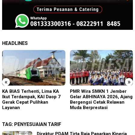
HEADLINES
«
»
PMR Wira SMKN 1 Jember
Imigrasi Ponorogo Deportasi
Gelar ABHINAYA 2026, Ajang
Satu WN Tiongkok
Bergengsi Cetak Relawan
Salahgunakan Ijin Tinggal
Muda Berprestasi
TAG:
PENYESUAIAN TARIF
Direktur PDAM Tirta Raja Paparkan Kinerja