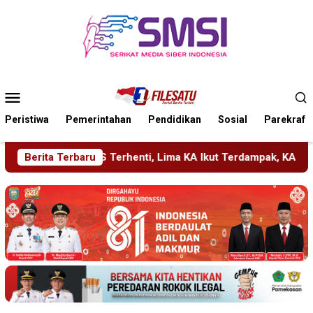
Loncat
ke
konten
Menu
Mobile
Peristiwa
Pemerintahan
Pendidikan
Sosial
Parekraf
i, Lima KA Ikut Terdampak, KAI Daop 7 Gerak Cepat Pulihkan L
Berita Terbaru