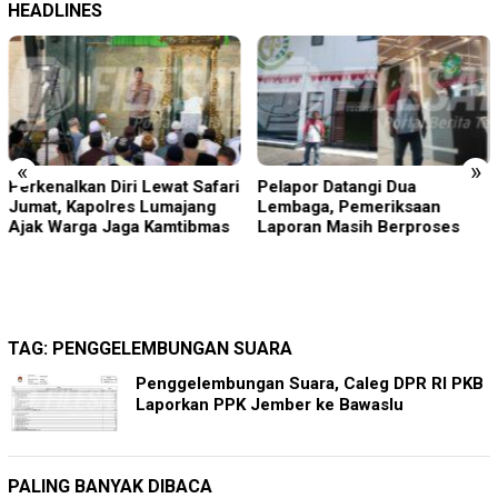
HEADLINES
«
»
rkenalkan Diri Lewat Safari
Pelapor Datangi Dua
Bl
mat, Kapolres Lumajang
Lembaga, Pemeriksaan
Me
ak Warga Jaga Kamtibmas
Laporan Masih Berproses
Da
Ka
Di
A
TAG:
PENGGELEMBUNGAN SUARA
Penggelembungan Suara, Caleg DPR RI PKB
Laporkan PPK Jember ke Bawaslu
PALING BANYAK DIBACA