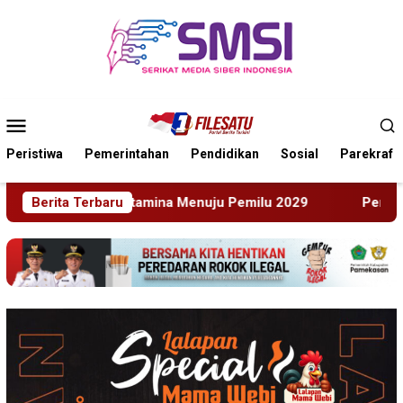
Loncat
ke
konten
Menu
Mobile
Peristiwa
Pemerintahan
Pendidikan
Sosial
Parekraf
nuju Pemilu 2029
Berita Terbaru
Perkenalkan Diri Lewat Safari Jumat