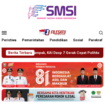
Loncat
ke
konten
Menu
Mobile
Peristiwa
Pemerintahan
Pendidikan
Sosial
Parekraf
 KAI Daop 7 Gerak Cepat Pulihkan Layanan
Berita Terbaru
PMR Wira SM