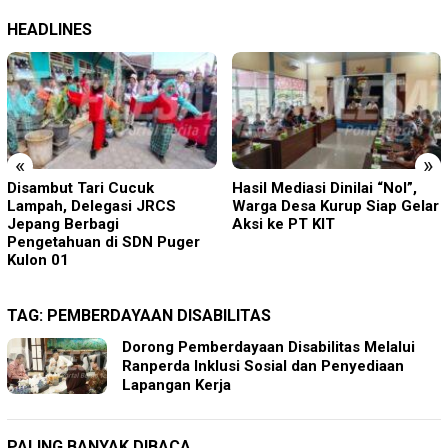
HEADLINES
«
»
Hasil Mediasi Dinilai “Nol”,
Pisowanan Ageng Hari Jadi
Warga Desa Kurup Siap Gelar
ke-702 Kabupaten Blitar,
Aksi ke PT KIT
Bupati Rijanto Tegaskan
Pembangunan Infrastruktur
Dan SDM Berjalan Beriringan
TAG:
PEMBERDAYAAN DISABILITAS
Dorong Pemberdayaan Disabilitas Melalui
Ranperda Inklusi Sosial dan Penyediaan
Lapangan Kerja
PALING BANYAK DIBACA