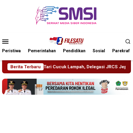
Loncat
ke
konten
Menu
Mobile
Peristiwa
Pemerintahan
Pendidikan
Sosial
Parekraf
 Lampah, Delegasi JRCS Jepang Berbagi Pengetahuan di SDN P
Berita Terbaru