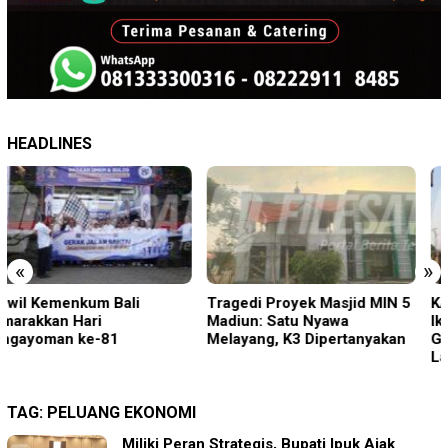
HEADLINES
«
»
Tragedi Proyek Masjid MIN 5
KA BIAS Terhenti, Lima KA
Madiun: Satu Nyawa
Ikut Terdampak, KAI Daop 7
Melayang, K3 Dipertanyakan
Gerak Cepat Pulihkan
Layanan
TAG:
PELUANG EKONOMI
Miliki Peran Strategis, Bupati Ipuk Ajak