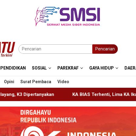
Pencarian
PENDIDIKAN
SOSIAL
PAREKRAF
GAYA HIDUP
DAER
Opini
Surat Pembaca
Video
KA BIAS Terhenti, Lima KA Ikut Terdampak, KAI Daop 7