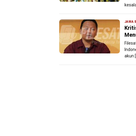
kesal
JAWA 
Krit
Menu
Files
Indon
akun 