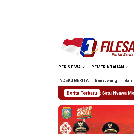
Loncat
ke
konten
PERISTIWA
PEMERINTAHAN
INDEKS BERITA
Banyuwangi
Bali
 Masjid MIN 5 Madiun: Satu Nyawa Melayang, K3 Dipertanyakan
Berita Terbaru