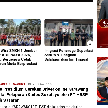
»
Wira SMKN 1 Jember
Imigrasi Ponorogo Deportasi
19 Sis
r ABHINAYA 2026,
Satu WN Tiongkok
Warta
g Bergengsi Cetak
Salahgunakan Ijin Tinggal
Masuk
wan Muda Berprestasi
BARAT
,
PURWASUKA
Ryan
13 Juni 2024 | 17:07
a Presidium Gerakan Driver online Karawang
Karawang
lai Pelaporan Kades Sukaluyu oleh PT HBSP
h Sasaran
atu.co.id, KARAWANG | PT HBSP dinilai telah melakukan