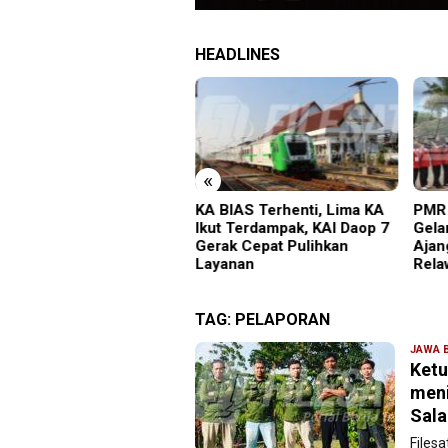
HEADLINES
«
gedi Proyek Masjid MIN
KA BIAS Terhenti, Lima KA
PMR 
adiun: Satu Nyawa
Ikut Terdampak, KAI Daop 7
Gela
ayang, K3 Dipertanyakan
Gerak Cepat Pulihkan
Ajan
Layanan
Rela
TAG:
PELAPORAN
JAWA 
Ketu
meni
Sala
Files