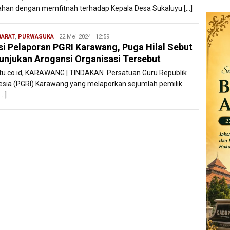
ahan dengan memfitnah terhadap Kepala Desa Sukaluyu […]
BARAT
,
PURWASUKA
Ryan
22 Mei 2024 | 12:59
isi Pelaporan PGRI Karawang, Puga Hilal Sebut
Karawang
njukan Arogansi Organisasi Tersebut
atu.co.id, KARAWANG | TINDAKAN Persatuan Guru Republik
esia (PGRI) Karawang yang melaporkan sejumlah pemilik
[…]