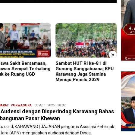
»
ut HUT RI ke-81 di
Perkenalkan Diri Lewat
PMR W
ng Sanggabuana, KPU
Safari Jumat, Kapolres
Gelar
wang Jaga Stamina
Lumajang Ajak Warga Jaga
Ajang
ju Pemilu 2029
Kamtibmas
Relaw
BARAT
,
PURWASUKA
Ryan
30 April 2025 | 18:32
Audensi dengan Disperindag Karawang Bahas
Karawang
bangunan Pasar Khewan
atu.co.id, KARAWANG | JAJARAN pengurus Asosiasi Peternak
tara (APN) mengadakan audiensi dengan Dinas