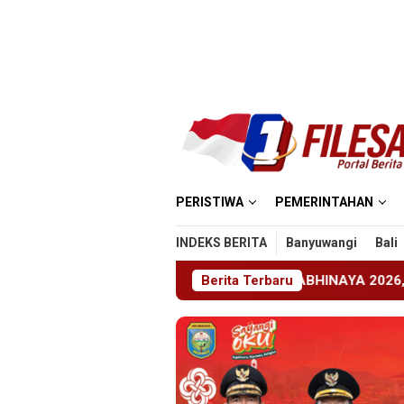
Loncat
ke
konten
PERISTIWA
PEMERINTAHAN
INDEKS BERITA
Banyuwangi
Bali
N 1 Jember Gelar ABHINAYA 2026, Ajang Bergengsi Cetak Re
Berita Terbaru