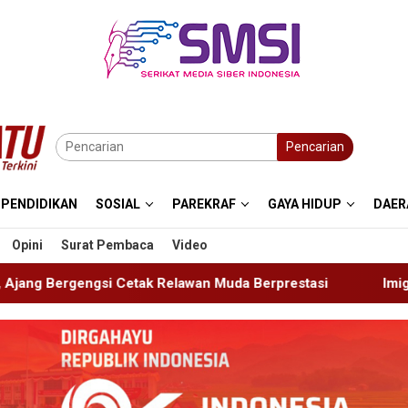
Pencarian
PENDIDIKAN
SOSIAL
PAREKRAF
GAYA HIDUP
DAER
Opini
Surat Pembaca
Video
lawan Muda Berprestasi
Imigrasi Ponorogo Deportasi S