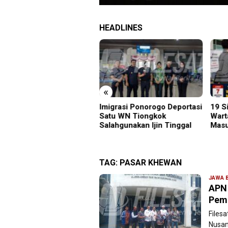
HEADLINES
«
grasi Ponorogo Deportasi
19 Siswa Sakit Bersamaan,
Samb
tu WN Tiongkok
Wartawan Sempat Terhalang
Gunu
ahgunakan Ijin Tinggal
Masuk ke Ruang UGD
Kara
Menu
TAG:
PASAR KHEWAN
JAWA 
APN 
Pem
Files
Nusan