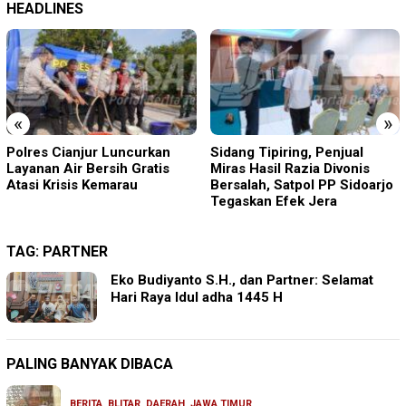
HEADLINES
«
»
Sidang Tipiring, Penjual
Acep Saepudin (Amang)
Miras Hasil Razia Divonis
Maju Calon Kepala Desa
Bersalah, Satpol PP Sidoarjo
Sukamanah, Usung Visi
Tegaskan Efek Jera
“ASRI”
TAG:
PARTNER
Eko Budiyanto S.H., dan Partner: Selamat
Hari Raya Idul adha 1445 H
PALING BANYAK DIBACA
BERITA
,
BLITAR
,
DAERAH
,
JAWA TIMUR