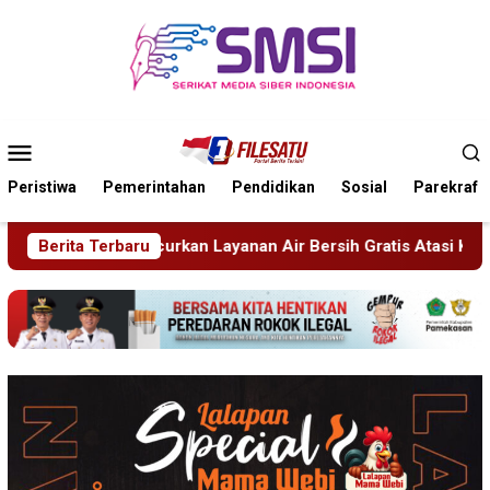
Loncat
ke
konten
Menu
Mobile
Peristiwa
Pemerintahan
Pendidikan
Sosial
Parekraf
ayanan Air Bersih Gratis Atasi Krisis Kemarau
Berita Terbaru
Sidang Ti