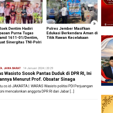
»
es Jember Masifkan
‎UNESA Gelar ICAPSTURE
Ruden
asi Berkendara Aman di
2026 di Sarangan, Wabup
Pinan
k Rawan Kecelakaan
Magetan Beri Apresiasi
Negar
Penuh untuk Kemajuan
Daerah
TA
,
JAWA BARAT
Ryan
14 Januari 2024 | 20:29
s Wasisto Sosok Pantas Duduk di DPR RI, Ini
Karawang
annya Menurut Prof. Obsatar Sinaga
atu.co.id-JAKARTA | WARAS Wasisto politisi PDI Perjuangan
kini mencalonkan anggota DPR RI dari Jabar […]