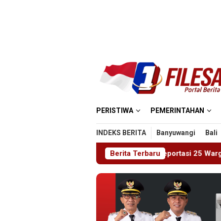
Loncat
ke
konten
PERISTIWA
PEMERINTAHAN
INDEKS BERITA
Banyuwangi
Bali
usat Tanjung Pinang Deportasi 25 Warga Negara Vietnam
Berita Terbaru