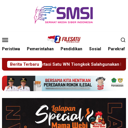
Loncat
ke
konten
Menu
Mobile
Peristiwa
Pemerintahan
Pendidikan
Sosial
Parekraf
tu WN Tiongkok Salahgunakan Ijin Tinggal
Berita Terbaru
19 Siswa Sa