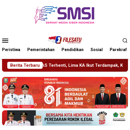
Loncat
ke
konten
Menu
Mobile
Peristiwa
Pemerintahan
Pendidikan
Sosial
Parekraf
ti, Lima KA Ikut Terdampak, KAI Daop 7 Gerak Cepat Pulihkan 
Berita Terbaru