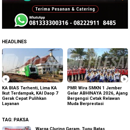
HEADLINES
«
»
PMR Wira SMKN 1 Jember
Imigrasi Ponorogo Deportasi
Gelar ABHINAYA 2026, Ajang
Satu WN Tiongkok
Bergengsi Cetak Relawan
Salahgunakan Ijin Tinggal
Muda Berprestasi
TAG:
PAKSA
Warga Cluring Geram, Tugu Batas