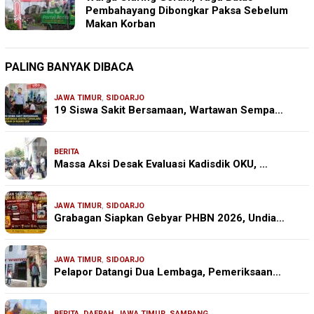
Pembahayang Dibongkar Paksa Sebelum
Makan Korban
PALING BANYAK DIBACA
JAWA TIMUR
,
SIDOARJO
19 Siswa Sakit Bersamaan, Wartawan Sempa…
BERITA
Massa Aksi Desak Evaluasi Kadisdik OKU, …
JAWA TIMUR
,
SIDOARJO
Grabagan Siapkan Gebyar PHBN 2026, Undia…
JAWA TIMUR
,
SIDOARJO
Pelapor Datangi Dua Lembaga, Pemeriksaan…
BERITA
,
DAERAH
,
JAWA TIMUR
,
SAMPANG