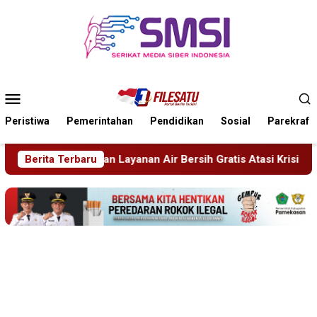
Loncat
ke
konten
Menu
Mobile
Peristiwa
Pemerintahan
Pendidikan
Sosial
Parekraf
an Air Bersih Gratis Atasi Krisis Kemarau
Berita Terbaru
Sidang Tipir