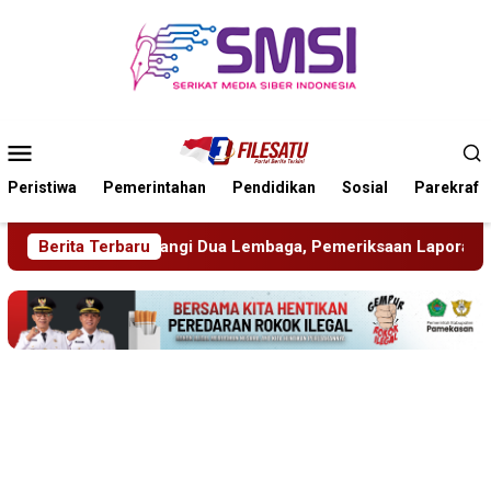
Loncat
ke
konten
Menu
Mobile
Peristiwa
Pemerintahan
Pendidikan
Sosial
Parekraf
Lembaga, Pemeriksaan Laporan Masih Berproses
Berita Terbaru
Blitari