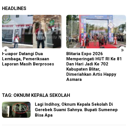
HEADLINES
«
»
Blitaria Expo 2026
Edukasi Sejak Dini, Pemkab
Memperingati HUT RI Ke 81
Sidoarjo Perkuat
Dan Hari Jadi Ke 702
Pencegahan HIV di Kalangan
Kabupaten Blitar,
Remaja
Dimeriahkan Artis Happy
Asmara
TAG:
OKNUM KEPALA SEKOLAH
Lagi Indihoy, Oknum Kepala Sekolah Di
Gerebek Suami Sahnya. Bupati Sumenep
Bisa Apa