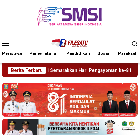
Loncat
ke
konten
Menu
Mobile
Peristiwa
Pemerintahan
Pendidikan
Sosial
Parekraf
kan Hari Pengayoman ke-81
Berita Terbaru
Tragedi Proyek Masjid MIN