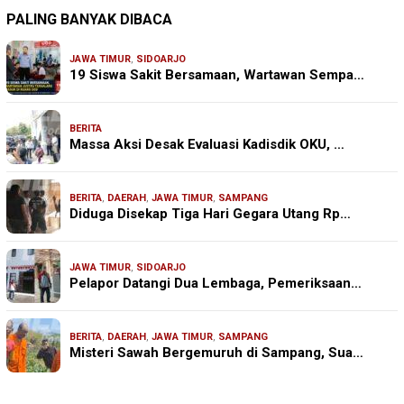
PALING BANYAK DIBACA
JAWA TIMUR
,
SIDOARJO
19 Siswa Sakit Bersamaan, Wartawan Sempa…
BERITA
Massa Aksi Desak Evaluasi Kadisdik OKU, …
BERITA
,
DAERAH
,
JAWA TIMUR
,
SAMPANG
Diduga Disekap Tiga Hari Gegara Utang Rp…
JAWA TIMUR
,
SIDOARJO
Pelapor Datangi Dua Lembaga, Pemeriksaan…
BERITA
,
DAERAH
,
JAWA TIMUR
,
SAMPANG
Misteri Sawah Bergemuruh di Sampang, Sua…