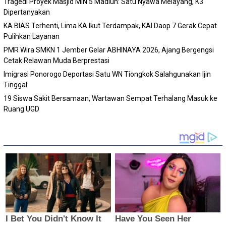
Tragedi Proyek Masjid MIN 5 Madiun: Satu Nyawa Melayang, K3
Dipertanyakan
KA BIAS Terhenti, Lima KA Ikut Terdampak, KAI Daop 7 Gerak Cepat
Pulihkan Layanan
PMR Wira SMKN 1 Jember Gelar ABHINAYA 2026, Ajang Bergengsi
Cetak Relawan Muda Berprestasi
Imigrasi Ponorogo Deportasi Satu WN Tiongkok Salahgunakan Ijin
Tinggal
19 Siswa Sakit Bersamaan, Wartawan Sempat Terhalang Masuk ke
Ruang UGD