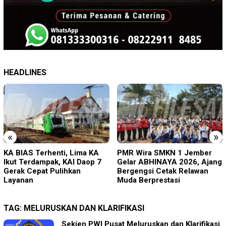
HEADLINES
«
»
PMR Wira SMKN 1 Jember
Imigrasi Ponorogo Deportasi
Gelar ABHINAYA 2026, Ajang
Satu WN Tiongkok
Bergengsi Cetak Relawan
Salahgunakan Ijin Tinggal
Muda Berprestasi
TAG:
MELURUSKAN DAN KLARIFIKASI
Sekjen PWI Pusat Meluruskan dan Klarifikasi