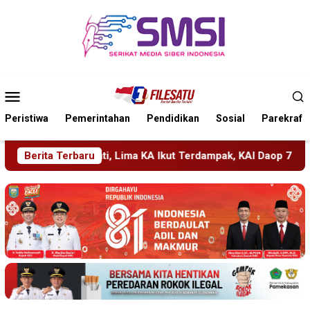
Loncat
ke
konten
Menu
Mobile
Peristiwa
Pemerintahan
Pendidikan
Sosial
Parekraf
KA Ikut Terdampak, KAI Daop 7 Gerak Cepat Pulihkan Layanan
Berita Terbaru