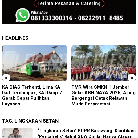
HEADLINES
«
»
PMR Wira SMKN 1 Jember
Imigrasi Ponorogo Deportasi
Gelar ABHINAYA 2026, Ajang
Satu WN Tiongkok
Bergengsi Cetak Relawan
Salahgunakan Ijin Tinggal
Muda Berprestasi
TAG:
LINGKARAN SETAN
“Lingkaran Setan” PUPR Karawang: Klarifikasi
‘Pentahelix’ Kabid SDA Dinilai Hanya Alasan