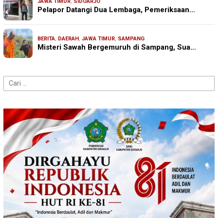
JAWA TIMUR
,
SIDOARJO
Pelapor Datangi Dua Lembaga, Pemeriksaan…
BERITA
,
DAERAH
,
JAWA TIMUR
,
SAMPANG
Misteri Sawah Bergemuruh di Sampang, Sua…
Cari
untuk: