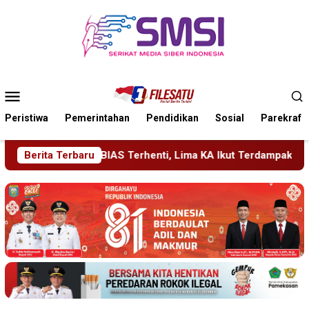
Loncat
ke
konten
Menu
Mobile
Peristiwa
Pemerintahan
Pendidikan
Sosial
Parekraf
erhenti, Lima KA Ikut Terdampak, KAI Daop 7 Gerak Cepat Puli
Berita Terbaru