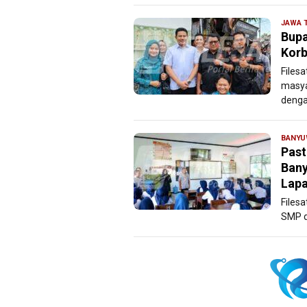
JAWA 
Bupa
Korb
Files
masya
denga
BANYU
Past
Bany
Lap
Files
SMP d