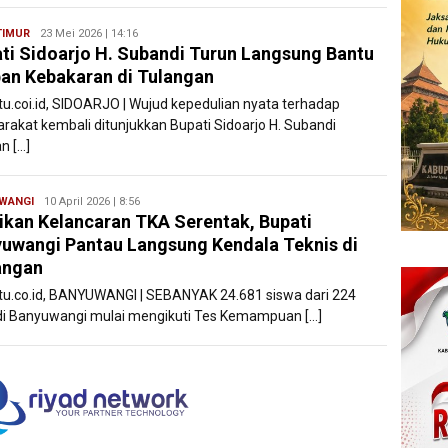
TIMUR
Ryan
23 Mei 2026 | 14:16
ti Sidoarjo H. Subandi Turun Langsung Bantu
Karawang
an Kebakaran di Tulangan
atu.coi.id, SIDOARJO | Wujud kepedulian nyata terhadap
rakat kembali ditunjukkan Bupati Sidoarjo H. Subandi
n […]
WANGI
Ryan
10 April 2026 | 8:56
ikan Kelancaran TKA Serentak, Bupati
Karawang
uwangi Pantau Langsung Kendala Teknis di
angan
atu.co.id, BANYUWANGI | SEBANYAK 24.681 siswa dari 224
i Banyuwangi mulai mengikuti Tes Kemampuan […]