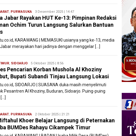
BARAT
,
PURWASUKA
Ryan
3 Desember 2025 | 14:47
a Jabar Rayakan HUT Ke-13: Pimpinan Redaksi
Karawang
an Ochim Turun Langsung Salurkan Bantuan
s
atu.co.id, KARAWANG | MEMASUKI usianya yang ke-13, media
 Jabar merayakan hari jadinya dengan menggelar […]
TIMUR
,
SIDOARJO
Ryan
5 Oktober 2025 | 8:56
es Pencarian Korban Mushola Al Khoziny
Karawang
but, Bupati Subandi Tinjau Langsung Lokasi
atu.co.id, SIDOARJO | SUASANA duka masih menyelimuti
k Pesantren Al Khoziny, Buduran, Sidoarjo. Puing-puing
[…]
BARAT
,
PURWASUKA
Ryan
2 Oktober 2025 | 21:21
iftahul Khoer Belajar Langsung di Peternakan
Karawang
ba BUMDes Rahayu Cikampek Timur
atu.co.id, KARAWANG | BADAN Usaha Milik Desa (BUMDes)