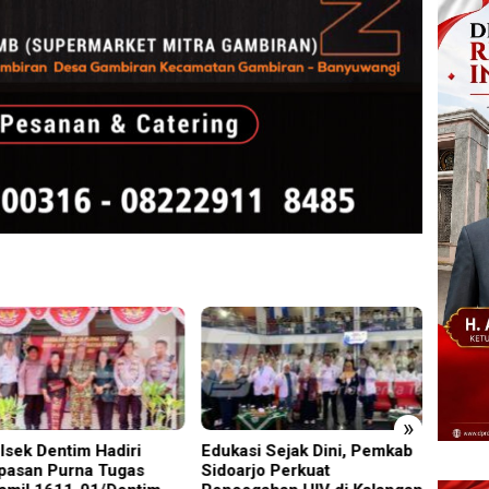
»
lsek Dentim Hadiri
Edukasi Sejak Dini, Pemkab
Pimrus
pasan Purna Tugas
Sidoarjo Perkuat
Supon