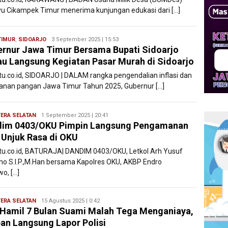
u Cikampek Timur menerima kunjungan edukasi dari […]
TIMUR
,
SIDOARJO
Ryan
3 September 2025 | 15:53
rnur Jawa Timur Bersama Bupati Sidoarjo
Karawang
au Langsung Kegiatan Pasar Murah di Sidoarjo
atu.co.id, SIDOARJO | DALAM rangka pengendalian inflasi dan
anan pangan Jawa Timur Tahun 2025, Gubernur […]
ERA SELATAN
Ryan
1 September 2025 | 20:41
dim 0403/OKU Pimpin Langsung Pengamanan
Karawang
 Unjuk Rasa di OKU
atu.co.id, BATURAJA| DANDIM 0403/OKU, Letkol Arh Yusuf
no S.I.P.,M.Han bersama Kapolres OKU, AKBP Endro
o, […]
ERA SELATAN
Ryan
15 Agustus 2025 | 0:42
i Hamil 7 Bulan Suami Malah Tega Menganiaya,
Karawang
an Langsung Lapor Polisi