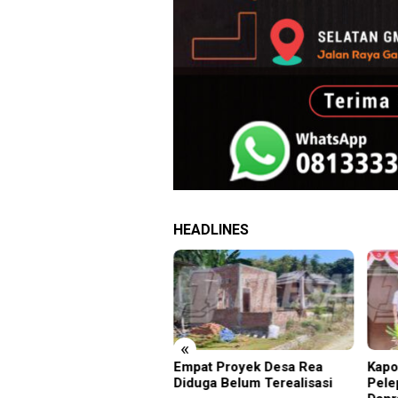
HEADLINES
«
denim Pusat Tanjung
Empat Proyek Desa Rea
Kapo
ang Deportasi 25 Warga
Diduga Belum Terealisasi
Pele