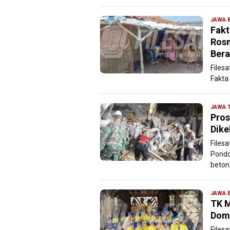
JAWA 
Fakt
Rosm
Bera
Files
Fakta
JAWA 
Pros
Dike
Files
Pondo
beton 
JAWA 
TK M
Dom
Files