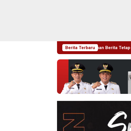
emen Pastikan Pelayanan Berita Tetap Maksimal
Berita Terbaru
Rudenim