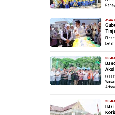
Rahay
JAWA 
Gube
Tinj
Files
ketah
SUMAT
Dan
Aksi
Files
Winar
Aribow
SUMAT
Istr
Korb