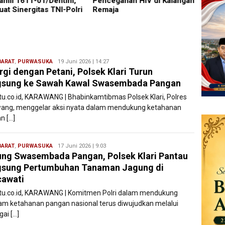
amil 1611-01/Dentim,
Pencegahan HIV di Kalangan
Suci,
uat Sinergitas TNI-Polri
Remaja
Pelaya
Maksi
BARAT
,
PURWASUKA
Ryan
19 Juni 2026 | 14:27
rgi dengan Petani, Polsek Klari Turun
Karawang
gsung ke Sawah Kawal Swasembada Pangan
atu.co.id, KARAWANG | Bhabinkamtibmas Polsek Klari, Polres
ang, menggelar aksi nyata dalam mendukung ketahanan
n […]
BARAT
,
PURWASUKA
Ryan
17 Juni 2026 | 9:03
ng Swasembada Pangan, Polsek Klari Pantau
Karawang
gsung Pertumbuhan Tanaman Jagung di
cawati
atu.co.id, KARAWANG | Komitmen Polri dalam mendukung
am ketahanan pangan nasional terus diwujudkan melalui
ai […]