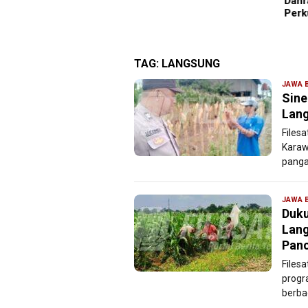
gara Vietnam
Danr
Perk
TAG:
LANGSUNG
JAWA 
Sine
Lan
Files
Karaw
panga
JAWA 
Duku
Lan
Pan
Files
progr
berbag