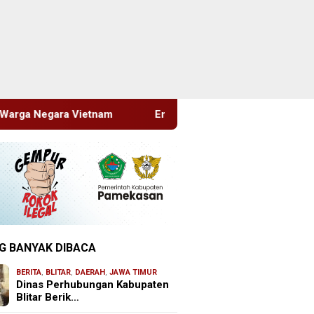
Empat Proyek Desa Rea Diduga Belum Terealisasi
G BANYAK DIBACA
BERITA
,
BLITAR
,
DAERAH
,
JAWA TIMUR
Dinas Perhubungan Kabupaten
Blitar Berik…