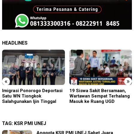
HEADLINES
«
»
19 Siswa Sakit Bersamaan,
Sambut HUT RI ke-81 di
Wartawan Sempat Terhalang
Gunung Sanggabuana, KPU
Masuk ke Ruang UGD
Karawang Jaga Stamina
Menuju Pemilu 2029
TAG:
KSR PMI UNEJ
Anggota KSR PMI UNEJ Sabet Juara