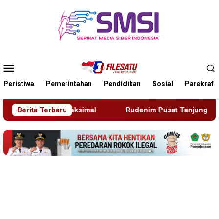
Loncat
ke
konten
Menu
Mobile
Peristiwa
Pemerintahan
Pendidikan
Sosial
Parekraf
l
Berita Terbaru
Rudenim Pusat Tanjung Pinang Deportasi 25 Warga N