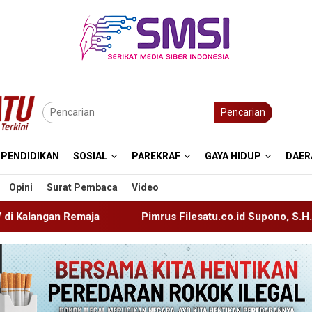
Pencarian
PENDIDIKAN
SOSIAL
PAREKRAF
GAYA HIDUP
DAER
Opini
Surat Pembaca
Video
Pimrus Filesatu.co.id Supono, S.H. Menuju Tanah Suci, M