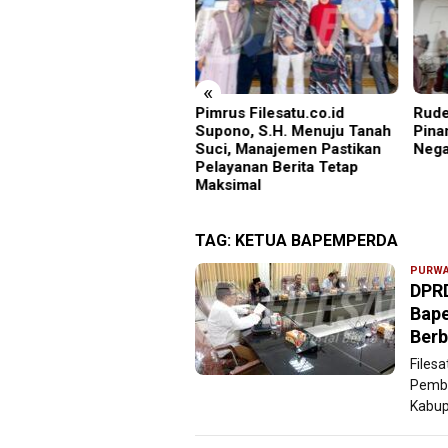
«
rus Filesatu.co.id
Rudenim Pusat Tanjung
Empa
pono, S.H. Menuju Tanah
Pinang Deportasi 25 Warga
Didu
i, Manajemen Pastikan
Negara Vietnam
ayanan Berita Tetap
ksimal
TAG:
KETUA BAPEMPERDA
PURW
DPRD
Bape
Berb
Files
Pembe
Kabup