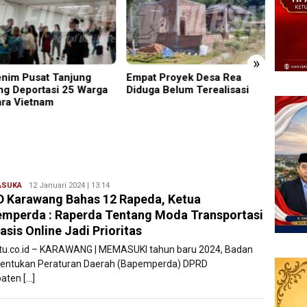
»
t Proyek Desa Rea
Kapolsek Dentim Hadiri
Edukas
ga Belum Terealisasi
Pelepasan Purna Tugas
Sidoar
Danramil 1611-01/Dentim,
Pence
Perkuat Sinergitas TNI-Polri
Remaj
ASUKA
Ryan
12 Januari 2024 | 13:14
 Karawang Bahas 12 Rapeda, Ketua
Karawang
mperda : Raperda Tentang Moda Transportasi
asis Online Jadi Prioritas
atu.co.id – KARAWANG | MEMASUKI tahun baru 2024, Badan
ntukan Peraturan Daerah (Bapemperda) DPRD
aten […]