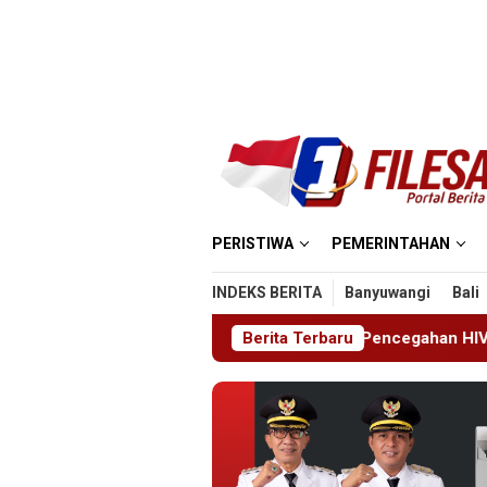
Loncat
ke
konten
PERISTIWA
PEMERINTAHAN
INDEKS BERITA
Banyuwangi
Bali
Pemkab Sidoarjo Perkuat Pencegahan HIV di Kalangan Remaja
Berita Terbaru