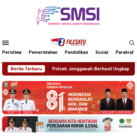
Loncat
ke
konten
Menu
Mobile
Peristiwa
Pemerintahan
Pendidikan
Sosial
Parekraf
sek Jenggawah Berhasil Ungkap Sindikat Pengelapan Mobil Ren
Berita Terbaru