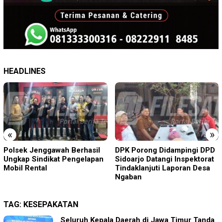
HEADLINES
«
»
DPK Porong Didampingi DPD
Diduga Disekap Tiga Hari
Sidoarjo Datangi Inspektorat
Gegara Utang Rp300 Juta,
Tindaklanjuti Laporan Desa
Pria Ketapang Sampang
Ngaban
Diselamatkan Polisi
TAG:
KESEPAKATAN
Seluruh Kepala Daerah di Jawa Timur Tanda