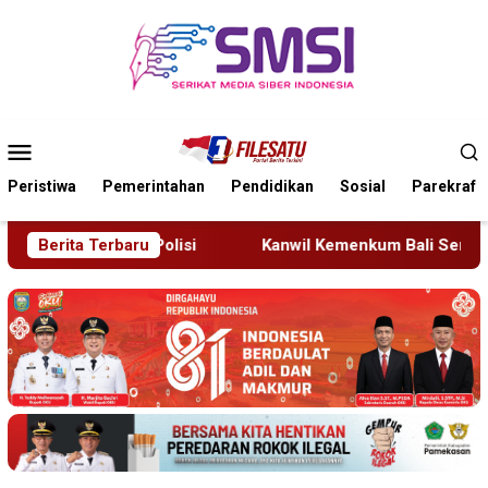
Loncat
ke
konten
Menu
Mobile
Peristiwa
Pemerintahan
Pendidikan
Sosial
Parekraf
Berita Terbaru
Kanwil Kemenkum Bali Semarakkan Hari Pengayoman ke-