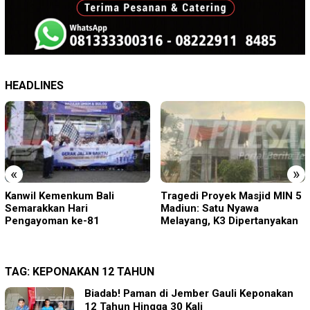
HEADLINES
«
»
Tragedi Proyek Masjid MIN 5
KA BIAS Terhenti, Lima KA
Madiun: Satu Nyawa
Ikut Terdampak, KAI Daop 7
Melayang, K3 Dipertanyakan
Gerak Cepat Pulihkan
Layanan
TAG:
KEPONAKAN 12 TAHUN
Biadab! Paman di Jember Gauli Keponakan
12 Tahun Hingga 30 Kali