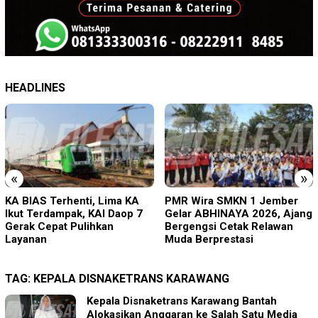
HEADLINES
«
»
PMR Wira SMKN 1 Jember
Imigrasi Ponorogo Deportasi
Gelar ABHINAYA 2026, Ajang
Satu WN Tiongkok
Bergengsi Cetak Relawan
Salahgunakan Ijin Tinggal
Muda Berprestasi
TAG:
KEPALA DISNAKETRANS KARAWANG
Kepala Disnaketrans Karawang Bantah
Alokasikan Anggaran ke Salah Satu Media