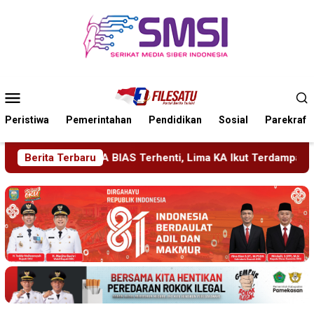
Loncat
ke
konten
Menu
Mobile
Peristiwa
Pemerintahan
Pendidikan
Sosial
Parekraf
erhenti, Lima KA Ikut Terdampak, KAI Daop 7 Gerak Cepat Puli
Berita Terbaru