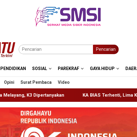
Pencarian
PENDIDIKAN
SOSIAL
PAREKRAF
GAYA HIDUP
DAER
Opini
Surat Pembaca
Video
akan
KA BIAS Terhenti, Lima KA Ikut Terdampak, KAI Da