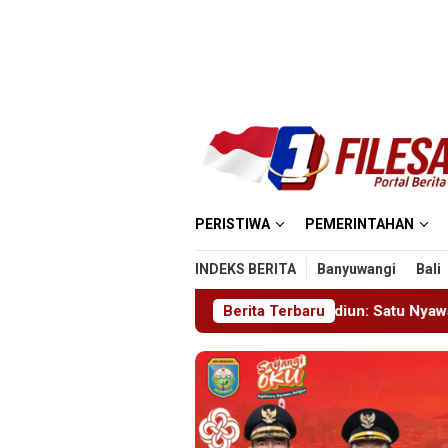
Loncat
ke
konten
PERISTIWA
PEMERINTAHAN
INDEKS BERITA
Banyuwangi
Bali
oyek Masjid MIN 5 Madiun: Satu Nyawa Melayang, K3 Dipertany
Berita Terbaru