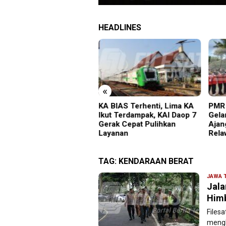
HEADLINES
«
 BIAS Terhenti, Lima KA
PMR Wira SMKN 1 Jember
Imi
ut Terdampak, KAI Daop 7
Gelar ABHINAYA 2026,
Sat
rak Cepat Pulihkan
Ajang Bergengsi Cetak
Sal
ayanan
Relawan Muda Berprestasi
TAG:
KENDARAAN BERAT
JAWA 
Jala
Himb
Files
mengh