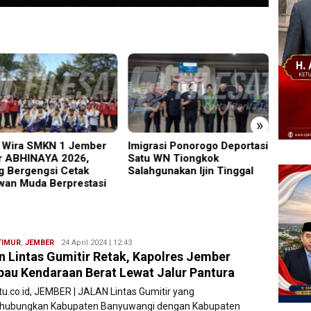
»
grasi Ponorogo Deportasi
19 Siswa Sakit Bersamaan,
Trage
u WN Tiongkok
Wartawan Sempat Terhalang
5 Mad
ahgunakan Ijin Tinggal
Masuk ke Ruang UGD
Melay
TIMUR
,
JEMBER
Ryan
24 April 2024 | 12:43
n Lintas Gumitir Retak, Kapolres Jember
Karawang
au Kendaraan Berat Lewat Jalur Pantura
atu.co.id, JEMBER | JALAN Lintas Gumitir yang
ubungkan Kabupaten Banyuwangi dengan Kabupaten