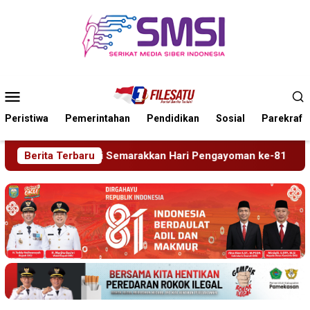
Loncat
ke
konten
Menu
Mobile
Peristiwa
Pemerintahan
Pendidikan
Sosial
Parekraf
kkan Hari Pengayoman ke-81
Berita Terbaru
Tragedi Proyek Masjid MI