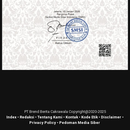
PT Brend Berita Cakrawala Copyright@2020-2025
Index
•
Redaksi
•
Tentang Kami
•
Kontak
•
Kode Etik
•
Disclaimer
•
Privacy Policy
•
Pedoman Media Siber