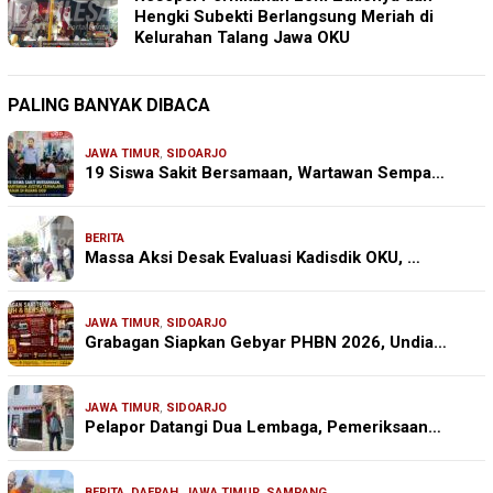
Hengki Subekti Berlangsung Meriah di
Kelurahan Talang Jawa OKU
PALING BANYAK DIBACA
JAWA TIMUR
,
SIDOARJO
19 Siswa Sakit Bersamaan, Wartawan Sempa…
BERITA
Massa Aksi Desak Evaluasi Kadisdik OKU, …
JAWA TIMUR
,
SIDOARJO
Grabagan Siapkan Gebyar PHBN 2026, Undia…
JAWA TIMUR
,
SIDOARJO
Pelapor Datangi Dua Lembaga, Pemeriksaan…
BERITA
,
DAERAH
,
JAWA TIMUR
,
SAMPANG