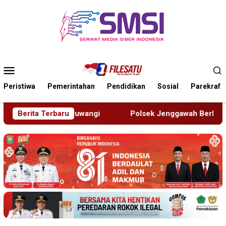
Loncat
ke
konten
Menu
Mobile
Peristiwa
Pemerintahan
Pendidikan
Sosial
Parekraf
i
Berita Terbaru
Polsek Jenggawah Berhasil Ungkap Sindikat Pengelap