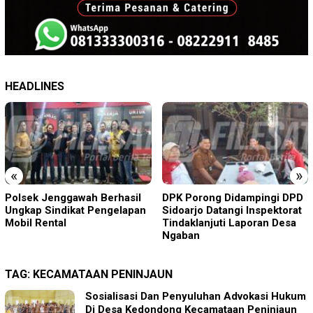
HEADLINES
«
»
DPK Porong Didampingi DPD
Diduga Disekap Tiga Hari
Sidoarjo Datangi Inspektorat
Gegara Utang Rp300 Juta,
Tindaklanjuti Laporan Desa
Pria Ketapang Sampang
Ngaban
Diselamatkan Polisi
TAG:
KECAMATAAN PENINJAUN
Sosialisasi Dan Penyuluhan Advokasi Hukum
Di Desa Kedondong Kecamataan Peninjaun