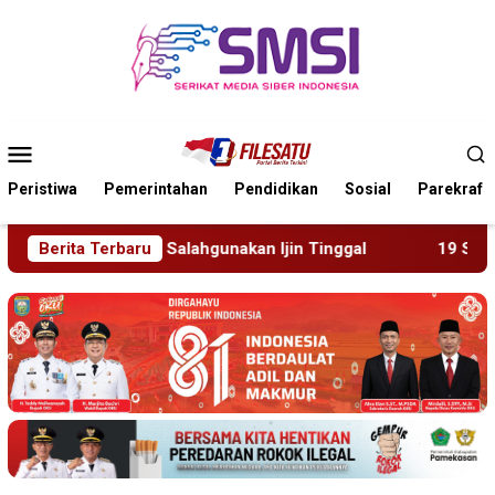
Loncat
ke
konten
Menu
Mobile
Peristiwa
Pemerintahan
Pendidikan
Sosial
Parekraf
akan Ijin Tinggal
Berita Terbaru
19 Siswa Sakit Bersamaan, Wartawa