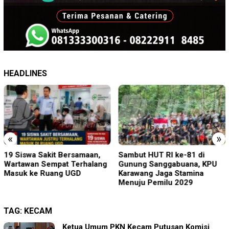
HEADLINES
«
»
an,
Sambut HUT RI ke-81 di
Perkenalkan Diri Lewat 
lang
Gunung Sanggabuana, KPU
Jumat, Kapolres Lumaja
Karawang Jaga Stamina
Ajak Warga Jaga Kamti
Menuju Pemilu 2029
TAG:
KECAM
Ketua Umum PKN Kecam Putusan Komisi