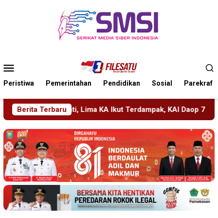
Loncat
ke
konten
Menu
Mobile
Peristiwa
Pemerintahan
Pendidikan
Sosial
Parekraf
KA Ikut Terdampak, KAI Daop 7 Gerak Cepat Pulihkan Layanan
Berita Terbaru