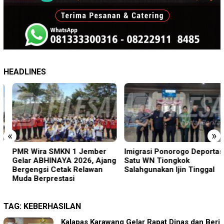
HEADLINES
«
»
PMR Wira SMKN 1 Jember
Imigrasi Ponorogo Deportasi
Gelar ABHINAYA 2026, Ajang
Satu WN Tiongkok
Bergengsi Cetak Relawan
Salahgunakan Ijin Tinggal
Muda Berprestasi
TAG:
KEBERHASILAN
Kalapas Karawang Gelar Rapat Dinas dan Beri