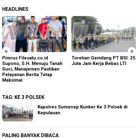
HEADLINES
«
»
Torehan Gemilang PT BSI: 25
Rudenim Pusat Tanjung
Juta Jam Kerja Bebas LTI
Pinang Deportasi 25 Warga
Negara Vietnam
TAG:
KE 3 POLSEK
Kapolres Sumenep Kunker Ke 3 Polsek di
Kepulauan
PALING BANYAK DIBACA