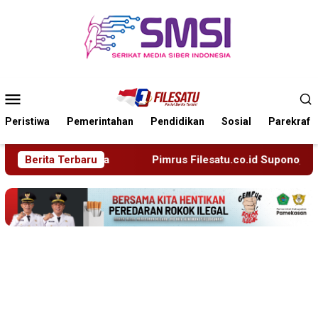
Loncat
ke
konten
Menu
Mobile
Peristiwa
Pemerintahan
Pendidikan
Sosial
Parekraf
Pimrus Filesatu.co.id Supono, S.H. Menuju Tanah Suci, M
Berita Terbaru