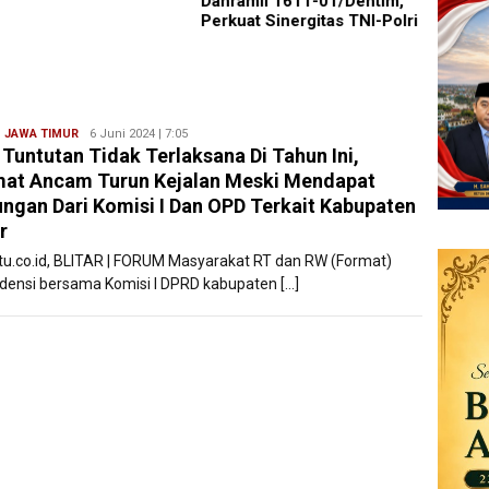
Danramil 1611-01/Dentim,
Pence
Perkuat Sinergitas TNI-Polri
Remaj
,
JAWA TIMUR
Ryan
6 Juni 2024 | 7:05
 Tuntutan Tidak Terlaksana Di Tahun Ini,
Karawang
at Ancam Turun Kejalan Meski Mendapat
ngan Dari Komisi I Dan OPD Terkait Kabupaten
r
atu.co.id, BLITAR | FORUM Masyarakat RT dan RW (Format)
densi bersama Komisi I DPRD kabupaten […]