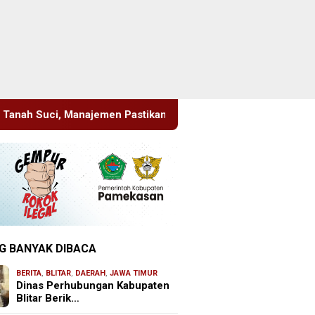
n Pastikan Pelayanan Berita Tetap Maksimal
Rudenim Pu
G BANYAK DIBACA
BERITA
,
BLITAR
,
DAERAH
,
JAWA TIMUR
Dinas Perhubungan Kabupaten
Blitar Berik…