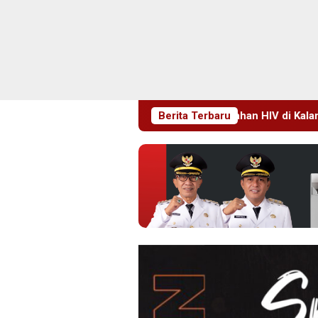
idoarjo Perkuat Pencegahan HIV di Kalangan Remaja
Berita Terbaru
Pi