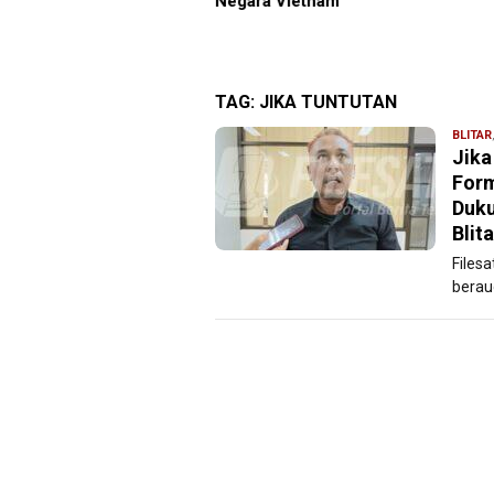
i, Manajemen Pastikan
Negara Vietnam
ayanan Berita Tetap
ksimal
TAG:
JIKA TUNTUTAN
BLITAR
Jika
Form
Duku
Blita
Files
berau