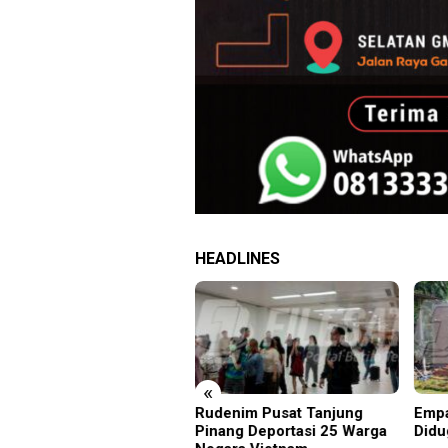
HEADLINES
«
rus Filesatu.co.id
Rudenim Pusat Tanjung
Empa
pono, S.H. Menuju Tanah
Pinang Deportasi 25 Warga
Didu