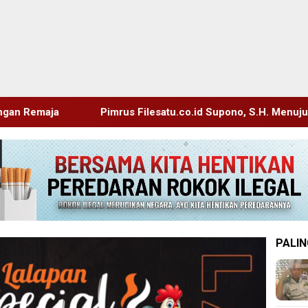
mrus Filesatu.co.id Supono, S.H. Menuju Tanah Suci, Manajeme
PALIN