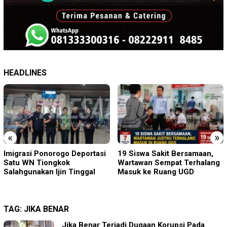
HEADLINES
«
»
19 Siswa Sakit Bersamaan,
Sambut HUT RI ke-81 di
Wartawan Sempat Terhalang
Gunung Sanggabuana, KPU
Masuk ke Ruang UGD
Karawang Jaga Stamina
Menuju Pemilu 2029
TAG:
JIKA BENAR
Jika Benar Terjadi Dugaan Korupsi Pada