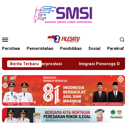
Loncat
ke
konten
Menu
Mobile
Peristiwa
Pemerintahan
Pendidikan
Sosial
Parekraf
i
Berita Terbaru
Imigrasi Ponorogo Deportasi Satu WN Tiongkok Salahg