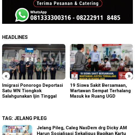
HEADLINES
«
»
19 Siswa Sakit Bersamaan,
Sambut HUT RI ke-81 di
Wartawan Sempat Terhalang
Gunung Sanggabuana, KPU
Masuk ke Ruang UGD
Karawang Jaga Stamina
Menuju Pemilu 2029
TAG:
JELANG PILEG
Jelang Pileg, Caleg NasDem drg Dicky AM
Harun Sosialisasi Sekaligus Bagikan Kartu