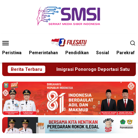
Loncat
ke
konten
Menu
Mobile
Peristiwa
Pemerintahan
Pendidikan
Sosial
Parekraf
grasi Ponorogo Deportasi Satu WN Tiongkok Salahgunakan Ijin 
Berita Terbaru