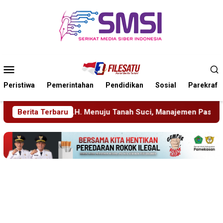
Loncat
ke
konten
Menu
Mobile
Peristiwa
Pemerintahan
Pendidikan
Sosial
Parekraf
uju Tanah Suci, Manajemen Pastikan Pelayanan Berita Tetap Ma
Berita Terbaru