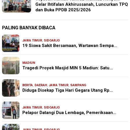
Gelar Ihtifalan Akhirussanah, Luncurkan TPQ
dan Buka PPDB 2025/2026
PALING BANYAK DIBACA
JAWA TIMUR
,
SIDOARJO
19 Siswa Sakit Bersamaan, Wartawan Sempa…
MADIUN
Tragedi Proyek Masjid MIN 5 Madiun: Satu…
BERITA
,
DAERAH
,
JAWA TIMUR
,
SAMPANG
Diduga Disekap Tiga Hari Gegara Utang Rp…
JAWA TIMUR
,
SIDOARJO
Pelapor Datangi Dua Lembaga, Pemeriksaan…
JAWA TIMUR
,
SIDOARJO