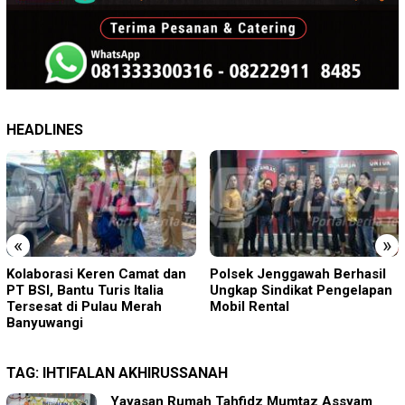
HEADLINES
«
»
Polsek Jenggawah Berhasil
DPK Porong Didampingi DPD
Ungkap Sindikat Pengelapan
Sidoarjo Datangi Inspektorat
Mobil Rental
Tindaklanjuti Laporan Desa
Ngaban
TAG:
IHTIFALAN AKHIRUSSANAH
Yayasan Rumah Tahfidz Mumtaz Assyam