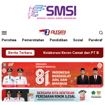
Loncat
ke
konten
Menu
Mobile
Peristiwa
Pemerintahan
Pendidikan
Sosial
Parekraf
orasi Keren Camat dan PT BSI, Bantu Turis Italia Tersesat di 
Berita Terbaru