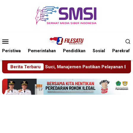
Loncat
ke
konten
Menu
Mobile
Peristiwa
Pemerintahan
Pendidikan
Sosial
Parekraf
anajemen Pastikan Pelayanan Berita Tetap Maksimal
Berita Terbaru
Rud