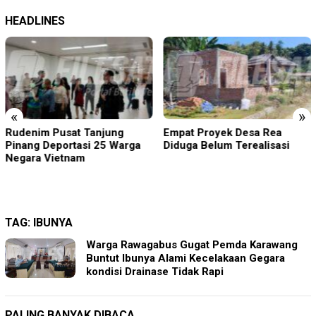
HEADLINES
«
»
Empat Proyek Desa Rea
Kapolsek Dentim Hadiri
Diduga Belum Terealisasi
Pelepasan Purna Tugas
Danramil 1611-01/Dentim,
Perkuat Sinergitas TNI-Polri
TAG:
IBUNYA
Warga Rawagabus Gugat Pemda Karawang
Buntut Ibunya Alami Kecelakaan Gegara
kondisi Drainase Tidak Rapi
PALING BANYAK DIBACA