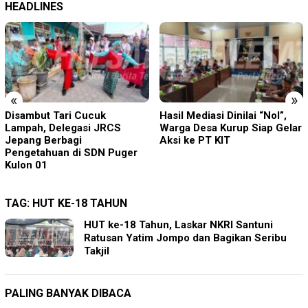
HEADLINES
«
»
Hasil Mediasi Dinilai “Nol”,
Pisowanan Ageng Hari Jadi
Warga Desa Kurup Siap Gelar
ke-702 Kabupaten Blitar,
Aksi ke PT KIT
Bupati Rijanto Tegaskan
Pembangunan Infrastruktur
Dan SDM Berjalan Beriringan
TAG:
HUT KE-18 TAHUN
HUT ke-18 Tahun, Laskar NKRI Santuni
Ratusan Yatim Jompo dan Bagikan Seribu
Takjil
PALING BANYAK DIBACA