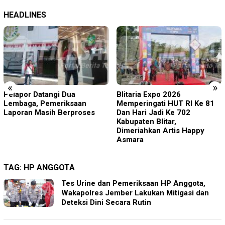
HEADLINES
«
»
Blitaria Expo 2026
Edukasi Sejak Dini, Pemkab
Memperingati HUT RI Ke 81
Sidoarjo Perkuat
Dan Hari Jadi Ke 702
Pencegahan HIV di Kalangan
Kabupaten Blitar,
Remaja
Dimeriahkan Artis Happy
Asmara
TAG:
HP ANGGOTA
Tes Urine dan Pemeriksaan HP Anggota,
Wakapolres Jember Lakukan Mitigasi dan
Deteksi Dini Secara Rutin