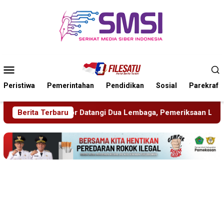
Loncat
ke
konten
Menu
Mobile
Peristiwa
Pemerintahan
Pendidikan
Sosial
Parekraf
 Dua Lembaga, Pemeriksaan Laporan Masih Berproses
Berita Terbaru
B