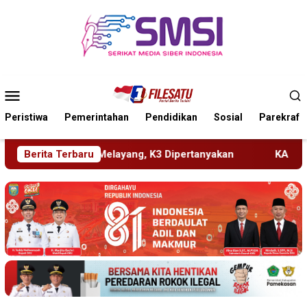
Loncat
ke
konten
Menu
Mobile
Peristiwa
Pemerintahan
Pendidikan
Sosial
Parekraf
, K3 Dipertanyakan
Berita Terbaru
KA BIAS Terhenti, Lima KA Ikut Ter