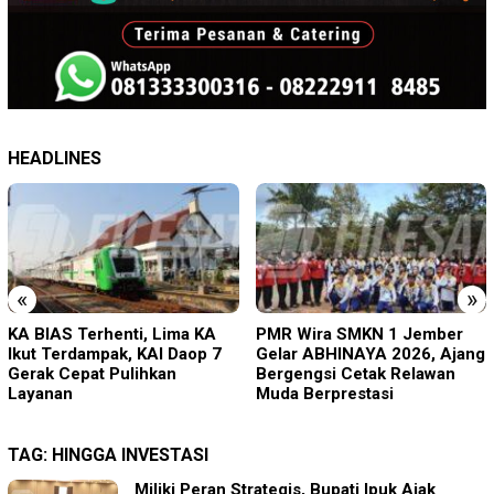
HEADLINES
«
»
PMR Wira SMKN 1 Jember
Diduga Disekap Tiga Hari
Gelar ABHINAYA 2026, Ajang
Gegara Utang Rp300 Juta,
Bergengsi Cetak Relawan
Pria Ketapang Sampang
Muda Berprestasi
Diselamatkan Polisi
TAG:
HINGGA INVESTASI
Miliki Peran Strategis, Bupati Ipuk Ajak