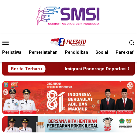
Loncat
ke
konten
Menu
Mobile
Peristiwa
Pemerintahan
Pendidikan
Sosial
Parekraf
Imigrasi Ponorogo Deportasi Satu WN Tiongkok Salahgunakan I
Berita Terbaru