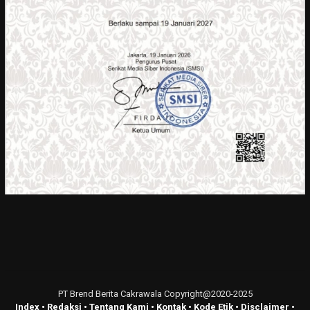
PT Brend Berita Cakrawala Copyright@2020-2025
Index
•
Redaksi
•
Tentang Kami
•
Kontak
•
Kode Etik
•
Disclaimer
•