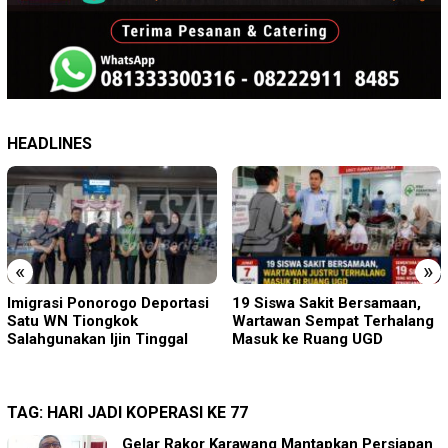
HEADLINES
«
»
19 Siswa Sakit Bersamaan,
Sambut HUT RI ke-81 di
Wartawan Sempat Terhalang
Gunung Sanggabuana, KPU
Masuk ke Ruang UGD
Karawang Jaga Stamina
Menuju Pemilu 2029
TAG:
HARI JADI KOPERASI KE 77
Gelar Rakor Karawang Mantapkan Persiapan