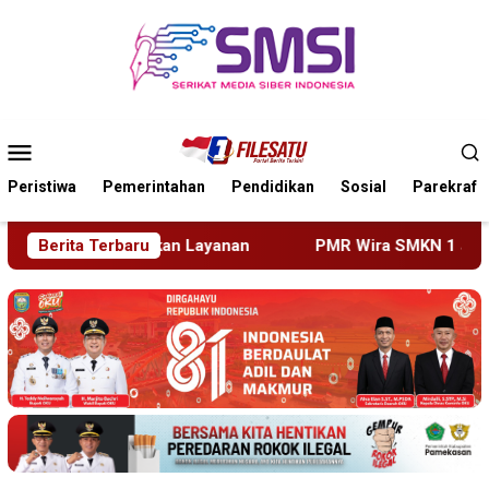
Loncat
ke
konten
Menu
Mobile
Peristiwa
Pemerintahan
Pendidikan
Sosial
Parekraf
an
Berita Terbaru
PMR Wira SMKN 1 Jember Gelar ABHINAYA 2026, Aja