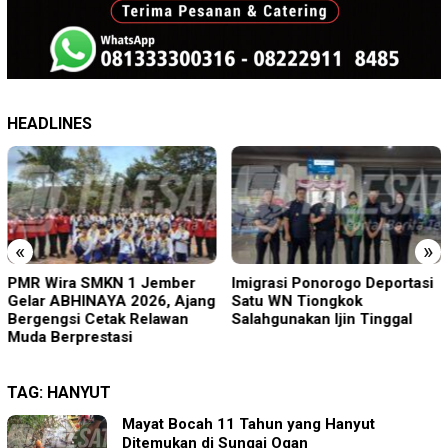
HEADLINES
«
»
Imigrasi Ponorogo Deportasi
19 Siswa Sakit Bersamaan,
Satu WN Tiongkok
Wartawan Sempat Terhalang
Salahgunakan Ijin Tinggal
Masuk ke Ruang UGD
TAG:
HANYUT
Mayat Bocah 11 Tahun yang Hanyut
Ditemukan di Sungai Ogan