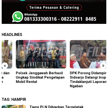
HEADLINES
«
»
Polsek Jenggawah Berhasil
DPK Porong Didampingi DPD
Ungkap Sindikat Pengelapan
Sidoarjo Datangi Inspektorat
Mobil Rental
Tindaklanjuti Laporan Desa
Ngaban
TAG:
HAMPIR
Tiang PLN Dibiarkan Tergeletak