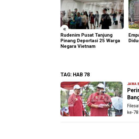
«
rus Filesatu.co.id
Rudenim Pusat Tanjung
Empa
pono, S.H. Menuju Tanah
Pinang Deportasi 25 Warga
Didu
i, Manajemen Pastikan
Negara Vietnam
ayanan Berita Tetap
ksimal
TAG:
HAB 78
JAWA 
Peri
Bang
Files
ke-78