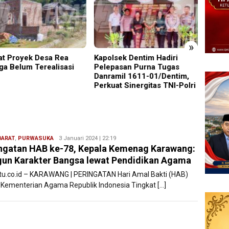
»
t Proyek Desa Rea
Kapolsek Dentim Hadiri
Edukas
ga Belum Terealisasi
Pelepasan Purna Tugas
Sidoar
Danramil 1611-01/Dentim,
Pence
Perkuat Sinergitas TNI-Polri
Remaj
BARAT
,
PURWASUKA
Ryan
3 Januari 2024 | 22:19
ngatan HAB ke-78, Kepala Kemenag Karawang:
Karawang
un Karakter Bangsa lewat Pendidikan Agama
atu.co.id – KARAWANG | PERINGATAN Hari Amal Bakti (HAB)
 Kementerian Agama Republik Indonesia Tingkat […]