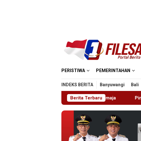
Loncat
ke
konten
PERISTIWA
PEMERINTAHAN
INDEKS BERITA
Banyuwangi
Bali
ahan HIV di Kalangan Remaja
Berita Terbaru
Pimrus Filesatu.co.id Sup