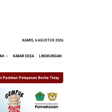
KAMIS, 6 AGUSTUS 2026
AH
KABAR DESA
LINGKUNGAN
rita Tetap Maksimal
Rudenim Pusat Tanjung Pinang Dep