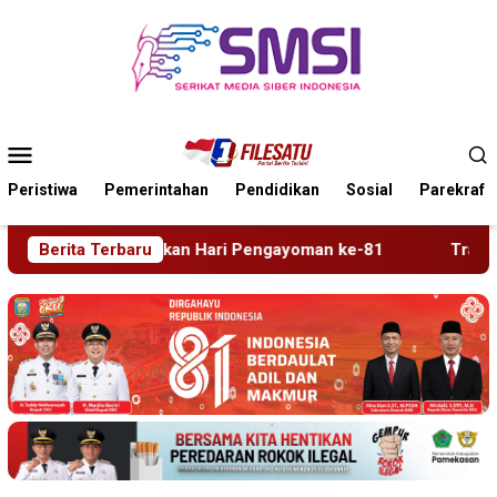
Loncat
ke
konten
Menu
Mobile
Peristiwa
Pemerintahan
Pendidikan
Sosial
Parekraf
Hari Pengayoman ke-81
Berita Terbaru
Tragedi Proyek Masjid MIN 5 M