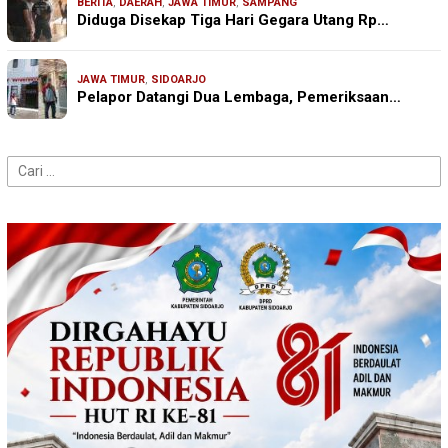
BERITA
,
DAERAH
,
JAWA TIMUR
,
SAMPANG
Diduga Disekap Tiga Hari Gegara Utang Rp…
JAWA TIMUR
,
SIDOARJO
Pelapor Datangi Dua Lembaga, Pemeriksaan…
Cari
untuk: